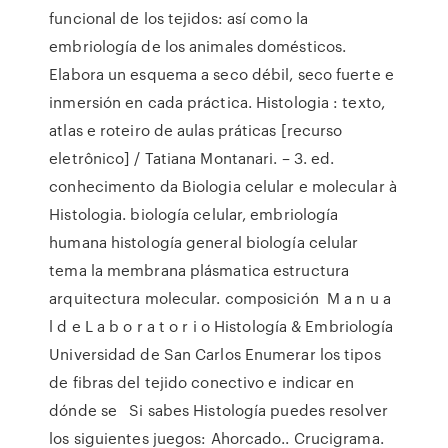
funcional de los tejidos: así como la
embriología de los animales domésticos.
Elabora un esquema a seco débil, seco fuerte e
inmersión en cada práctica. Histologia : texto,
atlas e roteiro de aulas práticas [recurso
eletrônico] / Tatiana Montanari. – 3. ed.
conhecimento da Biologia celular e molecular à
Histologia. biología celular, embriología
humana histología general biología celular
tema la membrana plásmatica estructura
arquitectura molecular. composición M a n u a
l d e L a b o r a t o r i o Histología & Embriología
Universidad de San Carlos Enumerar los tipos
de fibras del tejido conectivo e indicar en
dónde se Si sabes Histología puedes resolver
los siguientes juegos: Ahorcado.. Crucigrama.