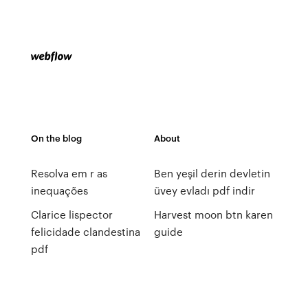
On the blog
About
Resolva em r as
Ben yeşil derin devletin
inequações
üvey evladı pdf indir
Clarice lispector
Harvest moon btn karen
felicidade clandestina
guide
pdf