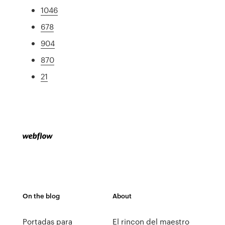
1046
678
904
870
21
On the blog
About
Portadas para
El rincon del maestro