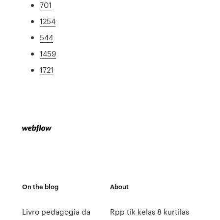
701
1254
544
1459
1721
On the blog
About
Livro pedagogia da
Rpp tik kelas 8 kurtilas