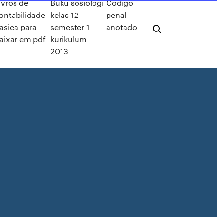
ivros de
Buku sosiologi
Codigo
ontabilidade
kelas 12
penal
asica para
semester 1
anotado
aixar em pdf
kurikulum
2013