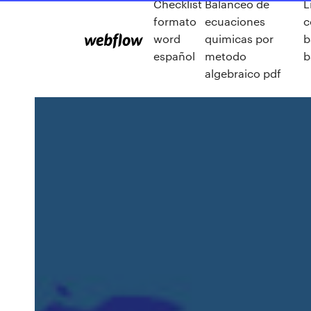
Checklist
Balanceo de
L
formato
ecuaciones
c
word
quimicas por
b
español
metodo
b
algebraico pdf