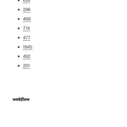
298
468
774
477
1945
492
201